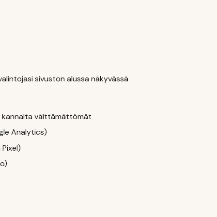
alintojasi sivuston alussa näkyvässä
n kannalta välttämättömät
gle Analytics)
Pixel)
io)