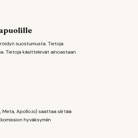
apuolille
teröidyn suostumusta. Tietoja
aa. Tietoja käsittelevät ainoastaan
 Meta, Apollo.io) saattaa siirtää
n komission hyväksymiin