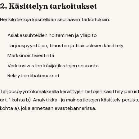
2. Käsittelyn tarkoitukset
Henkilötietoja käsitellään seuraaviin tarkoituksiin:
Asiakassuhteiden hoitaminen ja ylläpito
Tarjouspyyntöjen, tilausten ja tilaisuuksien käsittely
Markkinointiviestintä
Verkkosivuston kävijätilastojen seuranta
Rekrytointihakemukset
Tarjouspyyntölomakkeella kerättyjen tietojen käsittely peru
art. 1 kohta b). Analytiikka- ja mainostietojen käsittely peru
kohta a), joka annetaan evästebannerissa.