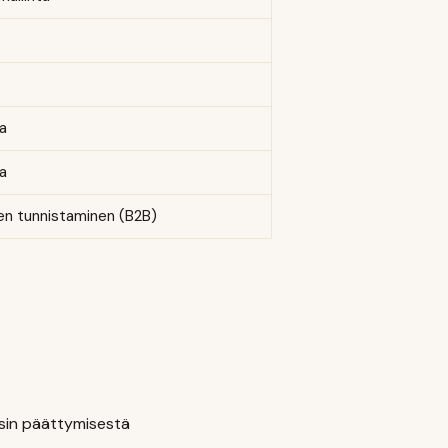
ta
ta
den tunnistaminen (B2B)
sin päättymisestä