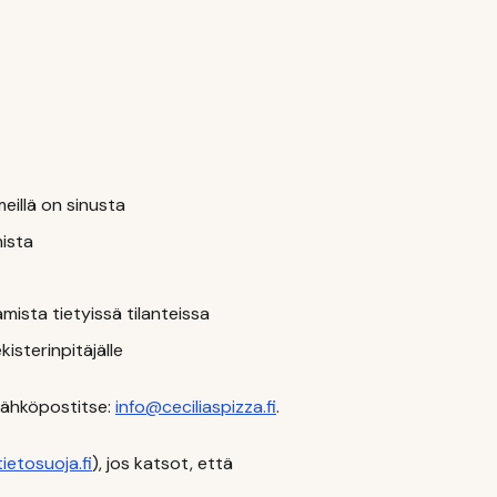
meillä on sinusta
mista
mista tietyissä tilanteissa
kisterinpitäjälle
sähköpostitse:
info@ceciliaspizza.fi
.
tietosuoja.fi
), jos katsot, että