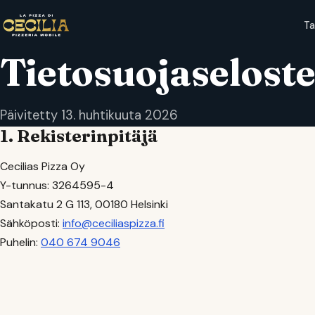
T
Tietosuojaselost
Päivitetty 13. huhtikuuta 2026
1. Rekisterinpitäjä
Cecilias Pizza Oy
Y-tunnus: 3264595-4
Santakatu 2 G 113, 00180 Helsinki
Sähköposti:
info@ceciliaspizza.fi
Puhelin:
040 674 9046