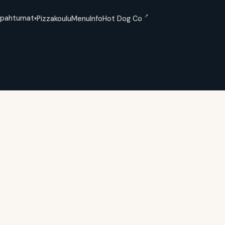
↗
apahtumat
Pizzakoulu
Menu
Info
Hot Dog Co
▾
e