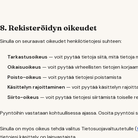
8. Rekisteröidyn oikeudet
Sinulla on seuraavat oikeudet henkilötietojesi suhteen:
Tarkastusoikeus
— voit pyytää tietoja siitä, mitä tietoja 
Oikaisuoikeus
— voit pyytää virheellisten tietojen korjaa
Poisto-oikeus
— voit pyytää tietojesi poistamista
Käsittelyn rajoittaminen
— voit pyytää käsittelyn rajoitta
Siirto-oikeus
— voit pyytää tietojesi siirtämistä toiselle re
Pyyntöihin vastataan kohtuullisessa ajassa. Osoita pyyntösi 
Sinulla on myös oikeus tehdä valitus Tietosuojavaltuutetulle (
tietojesi käsittely on lainvastaista.