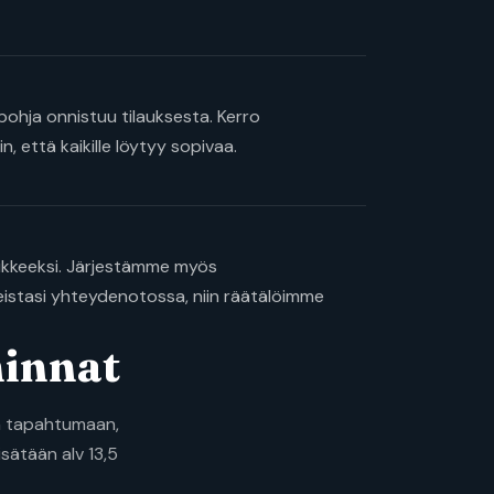
pohja onnistuu tilauksesta. Kerro
, että kaikille löytyy sopivaa.
isukkeeksi. Järjestämme myös
peistasi yhteydenotossa, niin räätälöimme
innat
ön tapahtumaan,
isätään alv 13,5