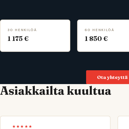
30 HENKILÖÄ
60 HENKILÖÄ
1 175 €
1 850 €
Ota yhteyttä
Asiakkailta kuultua
★★★★★