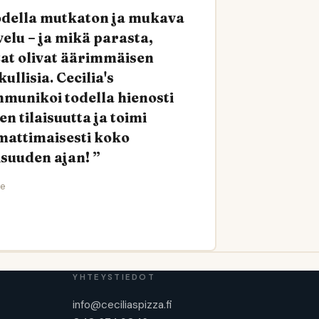
della mutkaton ja mukava
velu – ja mikä parasta,
zat olivat äärimmäisen
ullisia. Cecilia's
munikoi todella hienosti
n tilaisuutta ja toimi
attimaisesti koko
aisuuden ajan!
le
YHTEYSTIEDOT
info@ceciliaspizza.fi