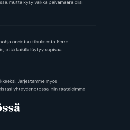
ssa, mutta kysy vaikka päivämäärä olisi
pohja onnistuu tilauksesta. Kerro
, että kaikille löytyy sopivaa.
isukkeeksi. Järjestämme myös
peistasi yhteydenotossa, niin räätälöimme
össä