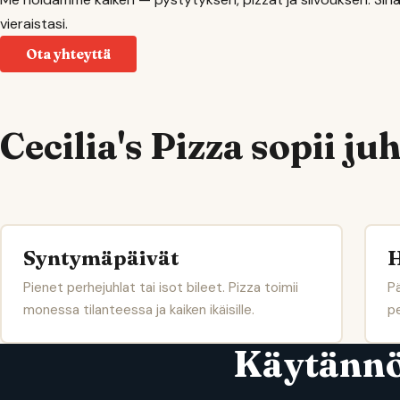
vieraistasi.
Ota yhteyttä
Cecilia's Pizza sopii j
Syntymäpäivät
H
Pienet perhejuhlat tai isot bileet. Pizza toimii
Pä
monessa tilanteessa ja kaiken ikäisille.
pe
Käytänn