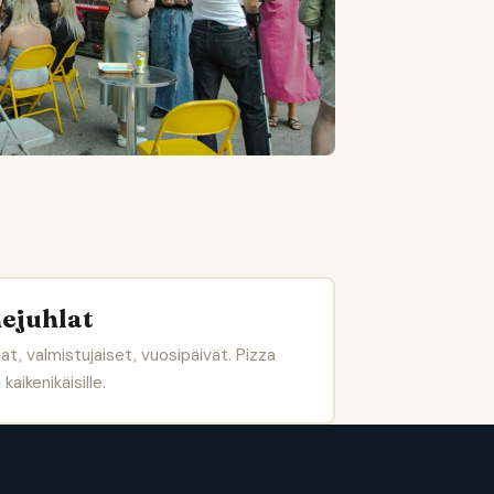
ejuhlat
lat, valmistujaiset, vuosipäivät. Pizza
kaikenikäisille.