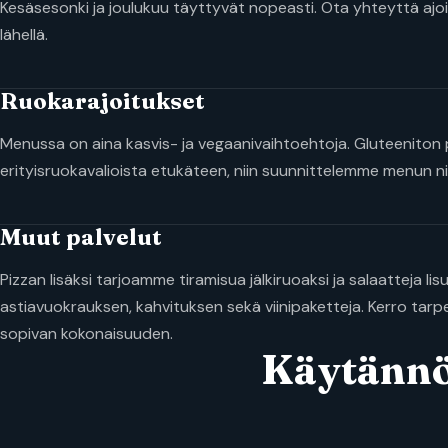
Kesäsesonki ja joulukuu täyttyvät nopeasti. Ota yhteyttä ajoi
lähellä.
Ruokarajoitukset
Menussa on aina kasvis- ja vegaanivaihtoehtoja. Gluteeniton 
erityisruokavalioista etukäteen, niin suunnittelemme menun niin
Muut palvelut
Pizzan lisäksi tarjoamme tiramisua jälkiruoaksi ja salaatteja l
astiavuokrauksen, kahvituksen sekä viinipaketteja. Kerro tar
sopivan kokonaisuuden.
Käytänn