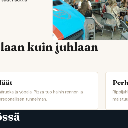
uhlaan kuin juhlaan
äät
Perh
äruoka ja yöpala. Pizza tuo häihin rennon ja
Rippijuh
rsoonallisen tunnelman.
maistuu 
össä