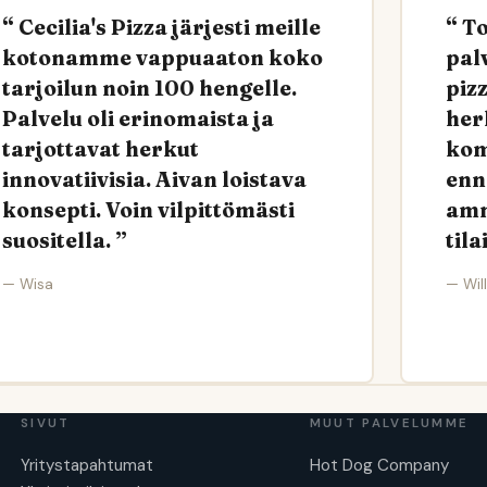
Cecilia's Pizza järjesti meille
To
kotonamme vappuaaton koko
pal
tarjoilun noin 100 hengelle.
piz
Palvelu oli erinomaista ja
herk
tarjottavat herkut
kom
innovatiivisia. Aivan loistava
enne
konsepti. Voin vilpittömästi
amm
suositella.
til
— Wisa
— Wil
SIVUT
MUUT PALVELUMME
Yritystapahtumat
Hot Dog Company