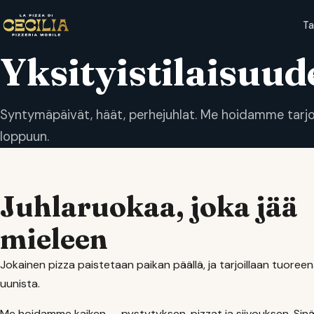
T
Yksityistilaisuud
Syntymäpäivät, häät, perhejuhlat. Me hoidamme tarjoi
loppuun.
Juhlaruokaa, joka jää
mieleen
Jokainen pizza paistetaan paikan päällä, ja tarjoillaan tuoree
uunista.
Me hoidamme kaiken — pystytyksen, pizzat ja siivouksen. Sinä