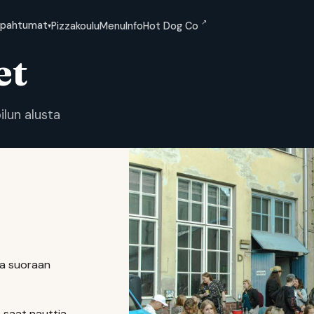
↗
apahtumat
Pizzakoulu
Menu
Info
Hot Dog Co
▾
et
lun alusta
na suoraan
 saat nauttia