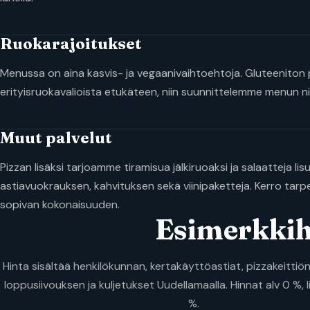
Ruokarajoitukset
Menussa on aina kasvis- ja vegaanivaihtoehtoja. Gluteeniton 
erityisruokavalioista etukäteen, niin suunnittelemme menun niin
Muut palvelut
Pizzan lisäksi tarjoamme tiramisua jälkiruoaksi ja salaatteja l
astiavuokrauksen, kahvituksen sekä viinipaketteja. Kerro tar
sopivan kokonaisuuden.
Esimerkkih
Hinta sisältää henkilökunnan, kertakäyttöastiat, pizzakeitti
loppusiivouksen ja kuljetukset Uudellamaalla. Hinnat alv 0 %, l
%.